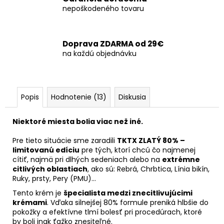
nepoškodeného tovaru
Doprava ZDARMA od 29€
na každú objednávku
Popis
Hodnotenie (13)
Diskusia
Niektoré miesta bolia viac než iné.
Pre tieto situácie sme zaradili
TKTX ZLATÝ 80% –
limitovanú edíciu
pre tých, ktorí chcú čo najmenej
cítiť, najmä pri dlhých sedeniach alebo na
extrémne
citlivých oblastiach
, ako sú: Rebrá, Chrbtica, Línia bikín,
Ruky, prsty, Pery (PMU)...
Tento krém je
špecialista medzi znecitlivujúcimi
krémami
. Vďaka silnejšej 80% formule preniká hlbšie do
pokožky a efektívne tlmí bolesť pri procedúrach, ktoré
by boli inak ťažko znesiteľné.