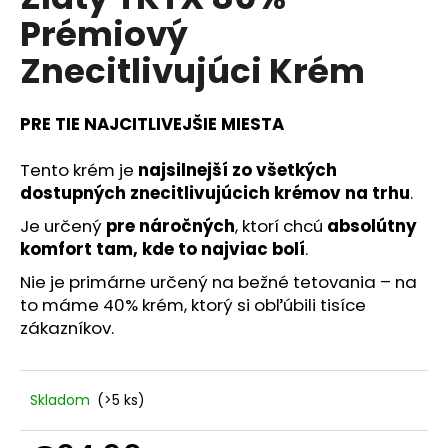
je
á
Prémiový
4,8
z
j
Znecitlivujúci Krém
5
s
hviezdičiek.
ť
PRE TIE NAJCITLIVEJŠIE MIESTA
?
Tento krém je
najsilnejší
zo všetkých
dostupných znecitlivujúcich krémov na trhu
.
Je určený
pre náročných
, ktorí chcú
absolútny
HĽADAŤ
komfort tam, kde to najviac bolí
.
Nie je primárne určený na bežné tetovania – na
to máme 40% krém, ktorý si obľúbili tisíce
O
zákazníkov.
d
p
o
Skladom
(>5 ks)
r
ú