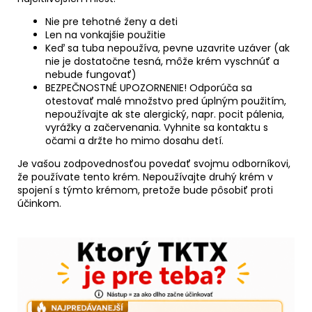
Nie pre tehotné ženy a deti
Len na vonkajšie použitie
Keď sa tuba nepoužíva, pevne uzavrite uzáver (ak
nie je dostatočne tesná, môže krém vyschnúť a
nebude fungovať)
BEZPEČNOSTNÉ UPOZORNENIE! Odporúča sa
otestovať malé množstvo pred úplným použitím,
nepoužívajte ak ste alergický, napr. pocit pálenia,
vyrážky a začervenania. Vyhnite sa kontaktu s
očami a držte ho mimo dosahu detí.
Je vašou zodpovednosťou povedať svojmu odborníkovi,
že používate tento krém. Nepoužívajte druhý krém v
spojení s týmto krémom, pretože bude pôsobiť proti
účinkom.