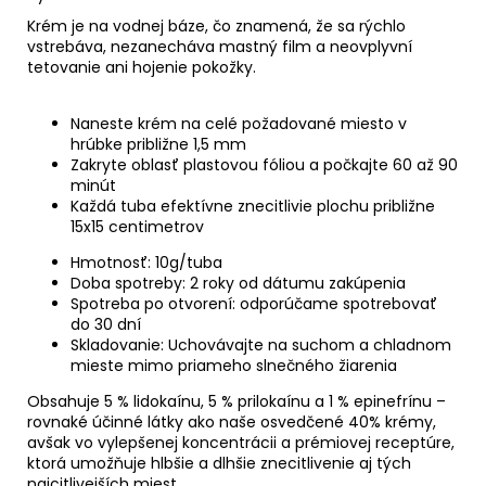
Krém je na vodnej báze, čo znamená, že sa rýchlo
vstrebáva, nezanecháva mastný film a neovplyvní
tetovanie ani hojenie pokožky.
Naneste krém na celé požadované miesto v
hrúbke približne 1,5 mm
Zakryte oblasť plastovou fóliou a počkajte 60 až 90
minút
Každá tuba efektívne znecitlivie plochu približne
15x15 centimetrov
Hmotnosť: 10g/tuba
Doba spotreby: 2 roky od dátumu zakúpenia
Spotreba po otvorení: odporúčame spotrebovať
do 30 dní
Skladovanie: Uchovávajte na suchom a chladnom
mieste mimo priameho slnečného žiarenia
Obsahuje 5 % lidokaínu, 5 % prilokaínu a 1 % epinefrínu –
rovnaké účinné látky ako naše osvedčené 40% krémy,
avšak vo vylepšenej koncentrácii a prémiovej receptúre,
ktorá umožňuje hlbšie a dlhšie znecitlivenie aj tých
najcitlivejších miest.