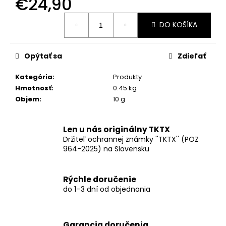
€24,90
č
a
Jednotková
m
DO KOŠÍKA
cena:
e
Opýtať sa
Zdieľať
TKTX
ZNECITLIVUJÚCI
Kategória
:
Produkty
SPREJ
Hmotnosť
:
0.45 kg
€17,90
Objem
:
10 g
Len u nás originálny TKTX
Držiteľ ochrannej známky ''TKTX'' (POZ
964-2025) na Slovensku
Rýchle doručenie
do 1–3 dní od objednania
Garancia doručenia