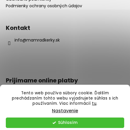
Podmienky ochrany osobných údajov
Kontakt
info
@
mamradkerky.sk
Prijímame online platby
Tento web používa súbory cookie. Ďalším
prechádzaním tohto webu vyjadrujete súhlas s ich
používaním. Viac informácií
tu
.
Nastavenie
Vytvoril Shoptet
Súhlasím
Copyright 2026
Mamradkerky.sk
. Všetky práva