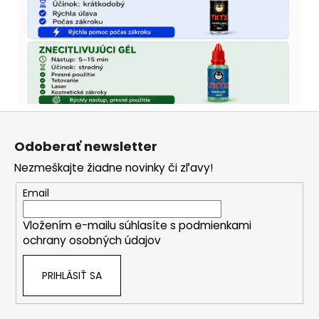
Z
á
Odoberať newsletter
p
Nezmeškajte žiadne novinky či zľavy!
ä
t
Email
i
Vložením e-mailu súhlasíte s
podmienkami
e
ochrany osobných údajov
PRIHLÁSIŤ SA