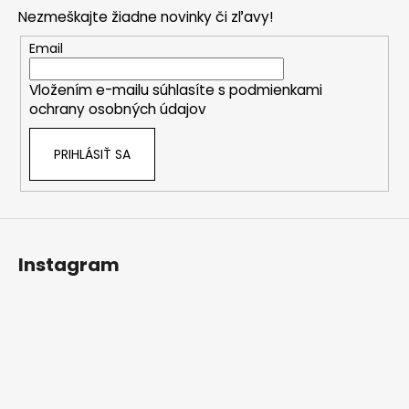
p
Nezmeškajte žiadne novinky či zľavy!
ä
t
Email
i
Vložením e-mailu súhlasíte s
podmienkami
e
ochrany osobných údajov
PRIHLÁSIŤ SA
Instagram