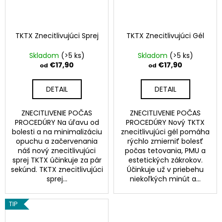
TKTX Znecitlivujúci Sprej
TKTX Znecitlivujúci Gél
Skladom
(>5 ks)
Skladom
(>5 ks)
€17,90
€17,90
od
od
DETAIL
DETAIL
ZNECITLIVENIE POČAS
ZNECITLIVENIE POČAS
PROCEDÚRY Na úľavu od
PROCEDÚRY Nový TKTX
bolesti a na minimalizáciu
znecitlivujúci gél pomáha
opuchu a začervenania
rýchlo zmierniť bolesť
náš nový znecitlivujúci
počas tetovania, PMU a
sprej TKTX účinkuje za pár
estetických zákrokov.
sekúnd. TKTX znecitlivujúci
Účinkuje už v priebehu
sprej...
niekoľkých minút a...
TIP