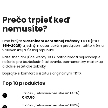
Prečo trpieť keď
nemusíte?
Sme hrdým
vlastníkom ochrannej známky TKTX (POZ
964-2025)
a jediným autentickým predajcom tohto krému
v Slovenskej a Českej republike.
Naše
znecitlivujúce krémy TKTX
patria medzi najúčinnejšie
riešenia pre
bezbolestné tetovanie
, permanentný make-up
a ďalšie estetické zákroky.
Doprajte si komfort a istotu s originálnym TKTX.
Top 10 produktov
Balíček „Tetovanie bez stresu“ (40%)
€47,80
Balíček „Tetovanie bez stresu“ (80%)