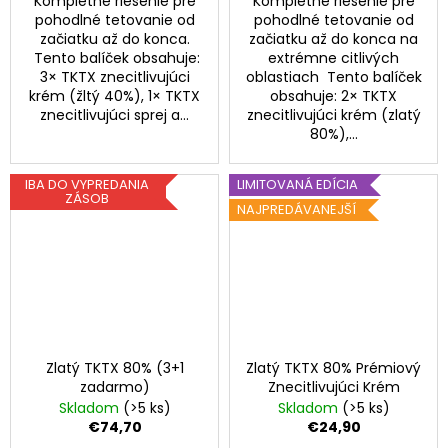
Kompletné riešenie pre
Kompletné riešenie pre
pohodlné tetovanie od
pohodlné tetovanie od
začiatku až do konca.
začiatku až do konca na
Tento balíček obsahuje:
extrémne citlivých
3× TKTX znecitlivujúci
oblastiach Tento balíček
krém (žltý 40%), 1× TKTX
obsahuje: 2× TKTX
znecitlivujúci sprej a...
znecitlivujúci krém (zlatý
80%),...
IBA DO VYPREDANIA
LIMITOVANÁ EDÍCIA
ZÁSOB
NAJPREDÁVANEJŠÍ
Zlatý TKTX 80% (3+1
Zlatý TKTX 80% Prémiový
zadarmo)
Znecitlivujúci Krém
Skladom
(>5 ks)
Skladom
(>5 ks)
€74,70
€24,90