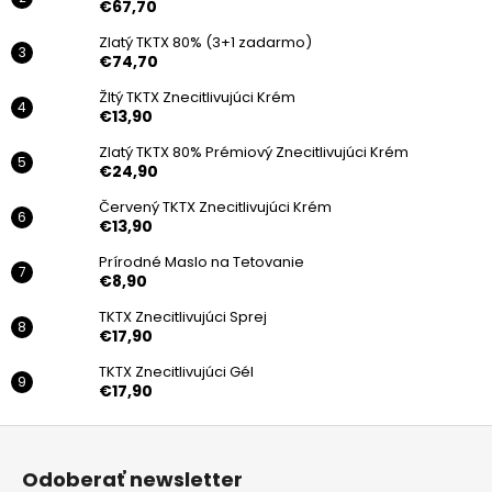
€67,70
Zlatý TKTX 80% (3+1 zadarmo)
€74,70
Žltý TKTX Znecitlivujúci Krém
€13,90
Zlatý TKTX 80% Prémiový Znecitlivujúci Krém
€24,90
Červený TKTX Znecitlivujúci Krém
€13,90
Prírodné Maslo na Tetovanie
€8,90
TKTX Znecitlivujúci Sprej
€17,90
TKTX Znecitlivujúci Gél
€17,90
Z
á
Odoberať newsletter