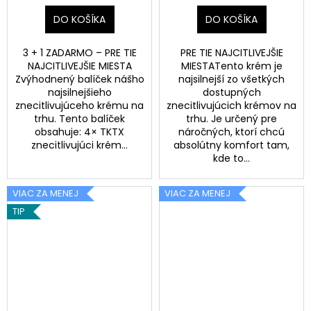
DO KOŠÍKA
DO KOŠÍKA
3 + 1 ZADARMO – PRE TIE
PRE TIE NAJCITLIVEJŠIE
NAJCITLIVEJŠIE MIESTA
MIESTATento krém je
Zvýhodnený balíček nášho
najsilnejší zo všetkých
najsilnejšieho
dostupných
znecitlivujúceho krému na
znecitlivujúcich krémov na
trhu. Tento balíček
trhu. Je určený pre
obsahuje: 4× TKTX
náročných, ktorí chcú
znecitlivujúci krém...
absolútny komfort tam,
kde to...
VIAC ZA MENEJ
VIAC ZA MENEJ
TIP