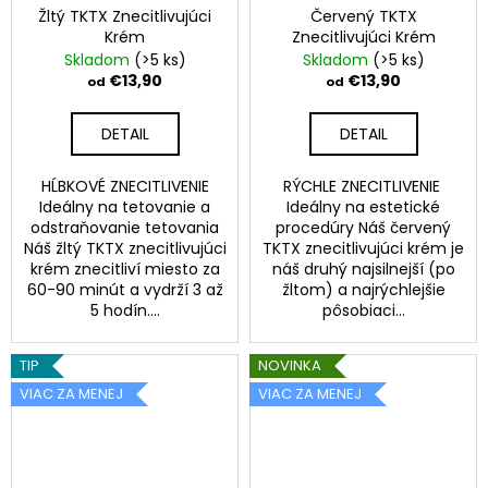
Žltý TKTX Znecitlivujúci
Červený TKTX
Krém
Znecitlivujúci Krém
Skladom
(>5 ks)
Skladom
(>5 ks)
€13,90
€13,90
od
od
DETAIL
DETAIL
HĹBKOVÉ ZNECITLIVENIE
RÝCHLE ZNECITLIVENIE
Ideálny na tetovanie a
Ideálny na estetické
odstraňovanie tetovania
procedúry Náš červený
Náš žltý TKTX znecitlivujúci
TKTX znecitlivujúci krém je
krém znecitliví miesto za
náš druhý najsilnejší (po
60-90 minút a vydrží 3 až
žltom) a najrýchlejšie
5 hodín....
pôsobiaci...
TIP
NOVINKA
VIAC ZA MENEJ
VIAC ZA MENEJ